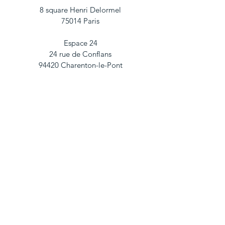
8 square Henri Delormel
75014 Paris
Espace 24
24 rue de Conflans
94420 Charenton-le-Pont
A distance :
​9h30 - 20h00
Lundi au Vendredi
tél.
07 66 33 40 53